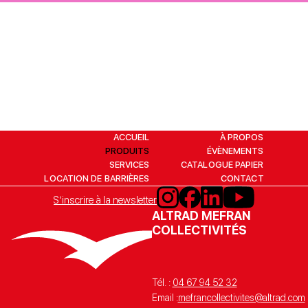
ACCUEIL
À PROPOS
PRODUITS
ÉVÈNEMENTS
SERVICES
CATALOGUE PAPIER
LOCATION DE BARRIÈRES
CONTACT
S’inscrire à la newsletter
ALTRAD MEFRAN
COLLECTIVITÉS
Tél. :
04 67 94 52 32
Email :
mefrancollectivites@altrad.com