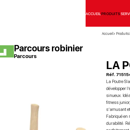
ACCUEIL
PRODUITS
SERV
Accueil
Produits
Parcours robinier
Parcours
LA 
Réf. 71515
La Poutre Sl
développer l’é
sinueux. Idéa
fitness junio
s’amusant et 
Fabriqué en ro
durabilité. R