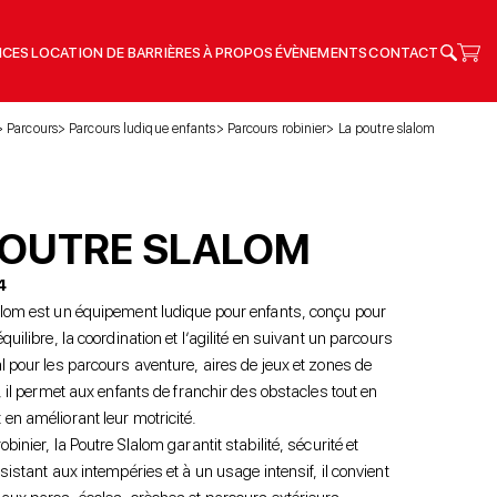
ICES
LOCATION DE BARRIÈRES
À PROPOS
ÉVÈNEMENTS
CONTACT
Parcours
Parcours ludique enfants
Parcours robinier
La poutre slalom
POUTRE SLALOM
4
alom est un équipement ludique pour enfants, conçu pour
quilibre, la coordination et l’agilité en suivant un parcours
l pour les parcours aventure, aires de jeux et zones de
r, il permet aux enfants de franchir des obstacles tout en
en améliorant leur motricité.
binier, la Poutre Slalom garantit stabilité, sécurité et
ésistant aux intempéries et à un usage intensif, il convient