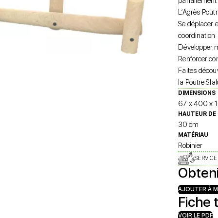
parfaitement 
L’Agrès Pout
Se déplacer e
coordination
Développer mo
Renforcer co
Faites décou
la Poutre Sla
DIMENSIONS
67 x 400 x 
HAUTEUR DE 
30 cm
MATÉRIAU
Robinier
SERVICE
Obteni
AJOUTER À M
Fiche 
VOIR LE PDF