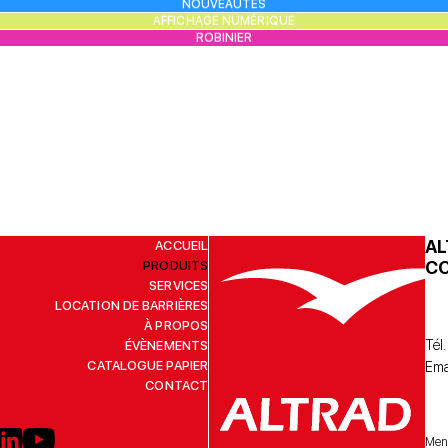
NOUVEAUTÉS
AFFICHAGE NUMÉRIQUE
ROBINIER
AL
ACCUEIL
CO
PRODUITS
SERVICES
LOCATION DE BARRIÈRES
À PROPOS
Tél.
ÉVÈNEMENTS
CATALOGUE PAPIER
Emai
CONTACT
Ment