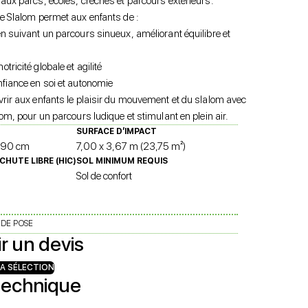
aux parcs, écoles, crèches et parcours extérieurs.
re Slalom permet aux enfants de :
n suivant un parcours sinueux, améliorant équilibre et
tricité globale et agilité
nfiance en soi et autonomie
vrir aux enfants le plaisir du mouvement et du slalom avec
lom, pour un parcours ludique et stimulant en plein air.
SURFACE D’IMPACT
190 cm
7,00 x 3,67 m (23,75 m²)
CHUTE LIBRE (HIC)
SOL MINIMUM REQUIS
Sol de confort
 DE POSE
r un devis
A SÉLECTION
technique