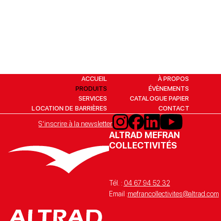
ACCUEIL
À PROPOS
PRODUITS
ÉVÈNEMENTS
SERVICES
CATALOGUE PAPIER
LOCATION DE BARRIÈRES
CONTACT
S’inscrire à la newsletter
ALTRAD MEFRAN
COLLECTIVITÉS
Tél. :
04 67 94 52 32
Email :
mefrancollectivites@altrad.com