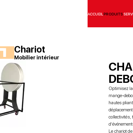
ACCUEIL
PRODUITS
SERV
Chariot
Mobilier intérieur
CHA
DEB
Optimisez la
mange-debout
hautes pliante
déplacement 
collectivités,
d’événement
Le chariot de