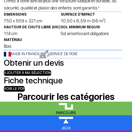
Offrez à votre aire de jeux une structure ludique et durable, où
sécurité, qualité et plaisir des enfants sont garantis !
DIMENSIONS
SURFACE D’IMPACT
750 x 559 x 321 cm
10,50 x 8,59 m (56 m²)
HAUTEUR DE CHUTE LIBRE (HIC)
SOL MINIMUM REQUIS
114 cm
Sol amortissant obligatoire
MATÉRIAU
Bois
MADE IN FRANCE
SERVICE DE POSE
Obtenir un devis
AJOUTER À MA SÉLECTION
Fiche technique
VOIR LE PDF
Parcourir les catégories
PARCOURS
JEUX