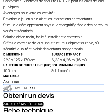
Conforme aux normes de sécurité EN 1176 pour les aires de jeux
publiques.
Avantages pour votre collectivité :
Favorise le jeu en plein air et les interactions entre enfants.
Stimule le développement physique et cognitif grâce à des parcours
variés et sécurisés.
Solution clé en main, facile à installer et à entretenir.
Offrez à votre aire de jeux une structure ludique et durable, où
sécurité, qualité et plaisir des enfants sont garantis !
DIMENSIONS
SURFACE D’IMPACT
283 x 125 x 170 cm
6,33 x 4,26 m (16 m²)
HAUTEUR DE CHUTE LIBRE (HIC)
SOL MINIMUM REQUIS
100 cm
Sol de confort
MATÉRIAU
Aluminium
SERVICE DE POSE
Obtenir un devis
AJOUTER À MA SÉLECTION
Fiche technique