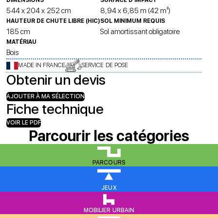
DIMENSIONS
SURFACE D’IMPACT
544 x 204 x 252 cm
8,94 x 6,85 m (42 m²)
HAUTEUR DE CHUTE LIBRE (HIC)
SOL MINIMUM REQUIS
185 cm
Sol amortissant obligatoire
MATÉRIAU
Bois
MADE IN FRANCE
SERVICE DE POSE
Obtenir un devis
AJOUTER À MA SÉLECTION
Fiche technique
VOIR LE PDF
Parcourir les catégories
PARCOURS
JEUX
MOBILIER URBAIN