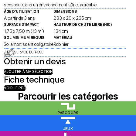
sensoriel dans un environnement sûr et agréable.
ÂGE D’UTILISATION
DIMENSIONS
À partir de 3 ans
233 x 20 x 235 cm
SURFACE D’IMPACT
HAUTEUR DE CHUTE LIBRE (HIC)
1,75 x 7,50 m (13 m²)
134 cm
SOL MINIMUM REQUIS
MATÉRIAU
Sol amortissant obligatoire
Robinier
SERVICE DE POSE
Obtenir un devis
AJOUTER À MA SÉLECTION
Fiche technique
VOIR LE PDF
Parcourir les catégories
PARCOURS
JEUX