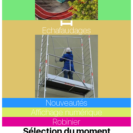
Echafaudages
Nouveautés
Affichage numérique
Robinier
Sélection du moment