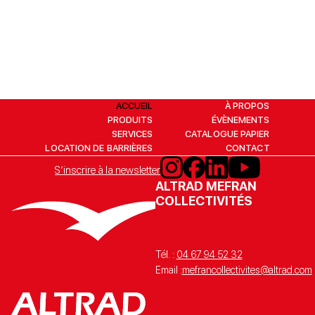
ACCUEIL
À PROPOS
PRODUITS
ÉVÈNEMENTS
SERVICES
CATALOGUE PAPIER
LOCATION DE BARRIÈRES
CONTACT
S’inscrire à la newsletter
ALTRAD MEFRAN
COLLECTIVITÉS
Tél. :
04 67 94 52 32
Email :
mefrancollectivites@altrad.com