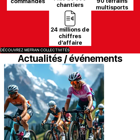
90 terrains
commandes
chantiers
multisports
24 millions de
chiffres
d’affaire
DÉCOUVREZ MEFRAN COLLECTIVITÉS
Actualités / événements